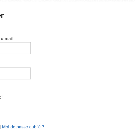
r
 e-mail
oi
|
Mot de passe oublié ?