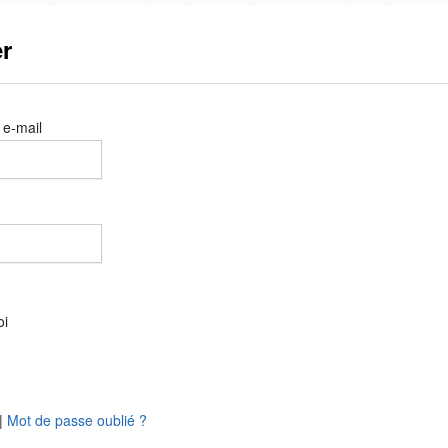
r
 e-mail
oi
|
Mot de passe oublié ?