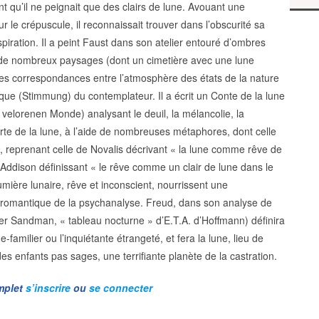
t qu’il ne peignait que des clairs de lune. Avouant une
r le crépuscule, il reconnaissait trouver dans l’obscurité sa
spiration. Il a peint Faust dans son atelier entouré d’ombres
t de nombreux paysages (dont un cimetière avec une lune
des correspondances entre l’atmosphère des états de la nature
ique (Stimmung) du contemplateur. Il a écrit un Conte de la lune
velorenen Monde) analysant le deuil, la mélancolie, la
erte de la lune, à l’aide de nombreuses métaphores, dont celle
 », reprenant celle de Novalis décrivant « la lune comme rêve de
h Addison définissant « le rêve comme un clair de lune dans le
mière lunaire, rêve et inconscient, nourrissent une
romantique de la psychanalyse. Freud, dans son analyse de
r Sandman, « tableau nocturne » d’E.T.A. d’Hoffmann) définira
e-familier ou l’inquiétante étrangeté, et fera la lune, lieu de
es enfants pas sages, une terrifiante planète de la castration.
omplet
s’inscrire
ou
se connecter