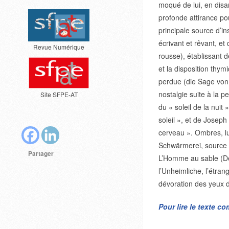
moqué de lui, en disan
profonde attirance pou
principale source d’in
écrivant et rêvant, e
Revue Numérique
rousse), établissant 
et la disposition thym
perdue (die Sage von 
nostalgie suite à la p
Site SFPE-AT
du « soleil de la nuit
soleil », et de Josep
cerveau ». Ombres, lu
Schwärmerei, source 
Partager
L’Homme au sable (De
l’Unheimliche, l’étrang
dévoration des yeux d
Pour lire le texte c