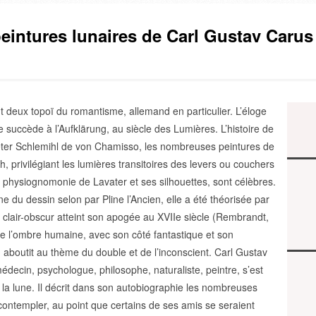
eintures lunaires de Carl Gustav Carus
nt deux topoï du romantisme, allemand en particulier. L’éloge
 succède à l’Aufklärung, au siècle des Lumières. L’histoire de
ter Schlemihl de von Chamisso, les nombreuses peintures de
, privilégiant les lumières transitoires des levers ou couchers
la physiognomonie de Lavater et ses silhouettes, sont célèbres.
ine du dessin selon par Pline l’Ancien, elle a été théorisée par
e clair-obscur atteint son apogée au XVIIe siècle (Rembrandt,
de l’ombre humaine, avec son côté fantastique et son
, aboutit au thème du double et de l’inconscient. Carl Gustav
decin, psychologue, philosophe, naturaliste, peintre, s’est
la lune. Il décrit dans son autobiographie les nombreuses
contempler, au point que certains de ses amis se seraient