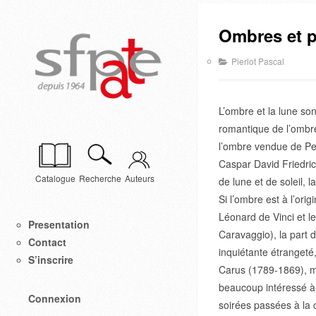
Ombres et p
Pierlot Pascal
L’ombre et la lune so
romantique de l’ombre
l’ombre vendue de Pe
Caspar David Friedrich
Catalogue
Recherche
Auteurs
de lune et de soleil, 
Si l’ombre est à l’orig
Léonard de Vinci et l
Presentation
Caravaggio), la part 
Contact
inquiétante étrangeté
S’inscrire
Carus (1789-1869), mé
beaucoup intéressé à 
Connexion
soirées passées à la 