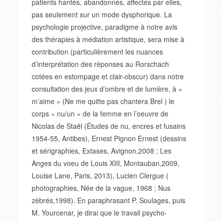
patients hantés, abandonnés, affectés par elles,
pas seulement sur un mode dysphorique. La
psychologie projective, paradigme à notre avis
des thérapies à médiation artistique, sera mise à
contribution (particulièrement les nuances
d’interprétation des réponses au Rorschach
cotées en estompage et clair-obscur) dans notre
consultation des jeux d’ombre et de lumière, à «
m’aime » (Ne me quitte pas chantera Brel ) le
corps « nu/un » de la femme en l’oeuvre de
Nicolas de Staël (Études de nu, encres et fusains
1954-55, Antibes), Ernest Pignon Ernest (dessins
et sérigraphies, Extases, Avignon,2008 ; Les
Anges du voeu de Louis XIII, Montauban,2009,
Louise Lane, Paris, 2013), Lucien Clergue (
photographies, Née de la vague, 1968 ; Nus
zèbrés,1998). En paraphrasant P. Soulages, puis
M. Yourcenar, je dirai que le travail psycho-