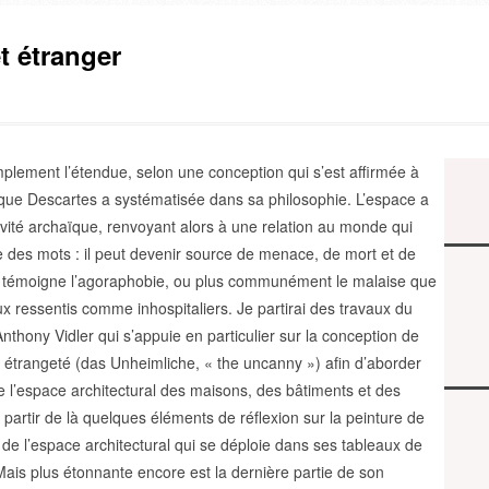
t étranger
mplement l’étendue, selon une conception qui s’est affirmée à
que Descartes a systématisée dans sa philosophie. L’espace a
tivité archaïque, renvoyant alors à une relation au monde qui
des mots : il peut devenir source de menace, de mort et de
 témoigne l’agoraphobie, ou plus communément le malaise que
ux ressentis comme inhospitaliers. Je partirai des travaux du
nthony Vidler qui s’appuie en particulier sur la conception de
e étrangeté (das Unheimliche, « the uncanny ») afin d’aborder
e l’espace architectural des maisons, des bâtiments et des
à partir de là quelques éléments de réflexion sur la peinture de
 de l’espace architectural qui se déploie dans ses tableaux de
 Mais plus étonnante encore est la dernière partie de son