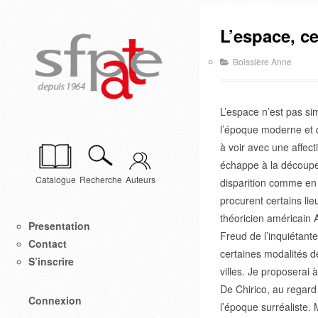
L’espace, ce
Boissière Anne
L’espace n’est pas si
l’époque moderne et 
à voir avec une affec
échappe à la découpe 
Catalogue
Recherche
Auteurs
disparition comme en
procurent certains lie
théoricien américain A
Presentation
Freud de l’inquiétant
Contact
certaines modalités d
S’inscrire
villes. Je proposerai 
De Chirico, au regard
Connexion
l’époque surréaliste.