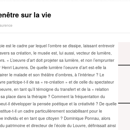
nêtre sur la vie
Laurence
rapie est le cadre par lequel l’ombre se dissipe, laissant entrevoir
travers sa création, le musée est, lui aussi, vecteur de lumière,
. « L’oeuvre d’art doit projeter sa lumière, et non l’emprunter
r Henri Laurens. De quelle lumière l’oeuvre d’art est-elle la
airer le malade et son théâtre d’ombres, à l’intérieur ? Le
vre participe-t-il de sa « re-création » et de celle du spectateur
oeuvre, en tant qu’il témoigne du transfert et de la « relation
ir sa place dans la thérapie ? Comment la fréquentation du
peut-il développer la pensée poétique et la créativité ? De quelle
itue-t-il un cadre particulièrement sociabilisant pour le
 individu et en tant que citoyen ? Dominique Ponnau, alors
u patrimoine et directeur de l’école du Louvre, définissait ainsi