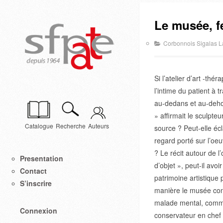
Le musée, fe
Corbonnois Sigalas 
Si l’atelier d’art -thé
l’intime du patient à 
au-dedans et au-dehors
» affirmait le sculpteu
Catalogue
Recherche
Auteurs
source ? Peut-elle écl
regard porté sur l’oeu
? Le récit autour de l’
Presentation
d’objet », peut-il avo
Contact
patrimoine artistique 
S’inscrire
manière le musée const
malade mental, comme
Connexion
conservateur en chef d