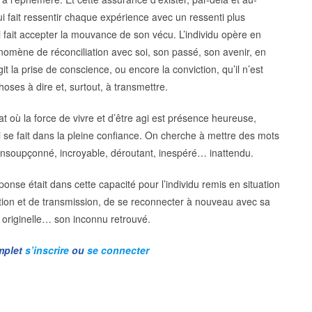
ui fait ressentir chaque expérience avec un ressenti plus
ui fait accepter la mouvance de son vécu. L’individu opère en
omène de réconciliation avec soi, son passé, son avenir, en
 la prise de conscience, ou encore la conviction, qu’il n’est
choses à dire et, surtout, à transmettre.
t où la force de vivre et d’être agi est présence heureuse,
i se fait dans la pleine confiance. On cherche à mettre des mots
: insoupçonné, incroyable, déroutant, inespéré… inattendu.
ponse était dans cette capacité pour l’individu remis en situation
tion et de transmission, de se reconnecter à nouveau avec sa
t originelle… son inconnu retrouvé.
omplet
s’inscrire
ou
se connecter