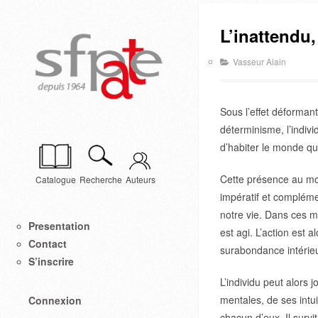
L’inattendu
Vasseur Alain
Sous l’effet déforma
déterminisme, l’indivi
d’habiter le monde qu
Cette présence au mon
Catalogue
Recherche
Auteurs
impératif et compléme
notre vie. Dans ces mo
Presentation
est agi. L’action est 
Contact
surabondance intérie
S’inscrire
L’individu peut alors 
mentales, de ses intu
Connexion
chacun d’eux. Il survi