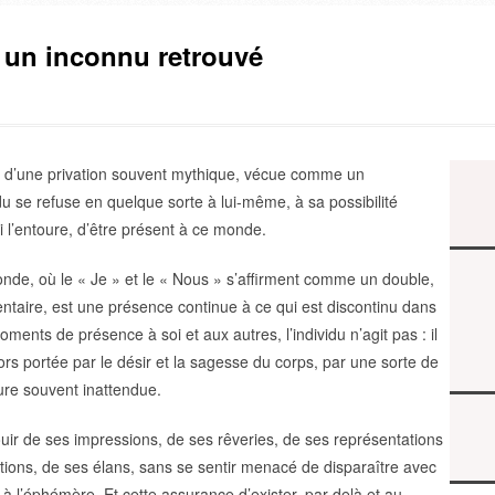
, un inconnu retrouvé
nt d’une privation souvent mythique, vécue comme un
du se refuse en quelque sorte à lui-même, à sa possibilité
i l’entoure, d’être présent à ce monde.
de, où le « Je » et le « Nous » s’affirment comme un double,
ntaire, est une présence continue à ce qui est discontinu dans
ments de présence à soi et aux autres, l’individu n’agit pas : il
alors portée par le désir et la sagesse du corps, par une sorte de
ure souvent inattendue.
jouir de ses impressions, de ses rêveries, de ses représentations
itions, de ses élans, sans se sentir menacé de disparaître avec
t à l’éphémère. Et cette assurance d’exister, par-delà et au-