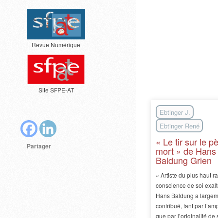
Revue Numérique
Site SFPE-AT
Ebtinger J.
Ebtinger René
« Le tir sur le p
Partager
mort » de Hans
Baldung Grien
« Artiste du plus haut ra
conscience de soi exalt
Hans Baldung a largem
contribué, tant par l’am
que par l’originalité de