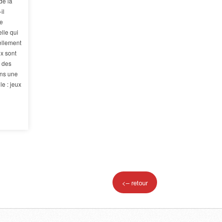
de la
il
ne
lle qui
ellement
x sont
à des
ans une
le : jeux
<– retour