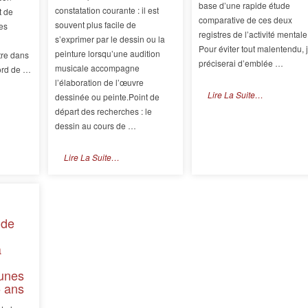
base d’une rapide étude
constatation courante : il est
t de
comparative de ces deux
souvent plus facile de
es
registres de l’activité mentale
s’exprimer par le dessin ou la
Pour éviter tout malentendu, 
peinture lorsqu’une audition
tre dans
préciserai d’emblée …
musicale accompagne
nord de …
l’élaboration de l’œuvre
Lire La Suite…
dessinée ou peinte.Point de
départ des recherches : le
dessin au cours de …
Lire La Suite…
 de
a
eunes
5 ans