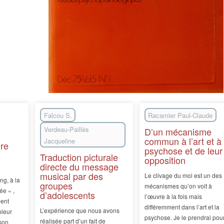
Falcou S.
Racamier Paul-Claude
Verdeau-Paillès
D’un mécanisme
commun à l’art et à 
Jacqueline
ère
psychose et de leur
Traduction picturale
opposition
directe du message
musical par des
Le clivage du moi est un des
ng, à la
groupes
mécanismes qu’on voit à
ée « ,
d’adolescents
l’œuvre à la fois mais
ent
différemment dans l’art et la
L’expérience que nous avons
pleur
psychose. Je le prendrai pou
réalisée part d’un fait de
 son