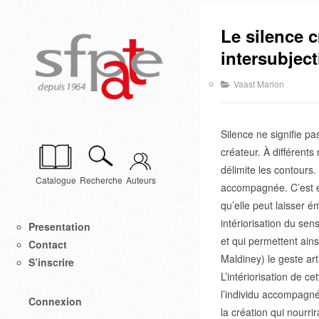
Le silence c
intersubject
Vaast Marion
Silence ne signifie pa
créateur. À différents 
délimite les contours.
Catalogue
Recherche
Auteurs
accompagnée. C’est en 
qu’elle peut laisser 
intériorisation du sen
Presentation
et qui permettent ains
Contact
Maldiney) le geste art
S’inscrire
L’intériorisation de c
l’individu accompagné
Connexion
la création qui nourri