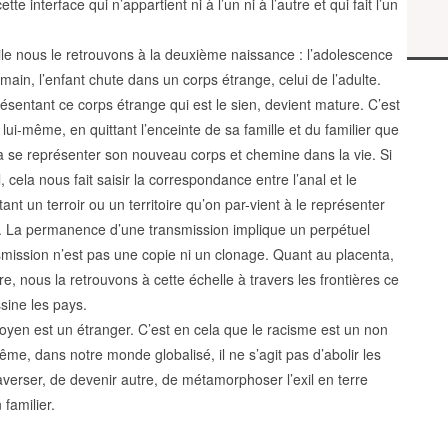
tte interface qui n’appartient ni à l’un ni à l’autre et qui fait l’un
sile nous le retrouvons à la deuxième naissance : l’adolescence
main, l’enfant chute dans un corps étrange, celui de l’adulte.
résentant ce corps étrange qui est le sien, devient mature. C’est
ui-même, en quittant l’enceinte de sa famille et du familier que
 à se représenter son nouveau corps et chemine dans la vie. Si
, cela nous fait saisir la correspondance entre l’anal et le
tant un terroir ou un territoire qu’on par-vient à le représenter
. La permanence d’une transmission implique un perpétuel
ission n’est pas une copie ni un clonage. Quant au placenta,
e, nous la retrouvons à cette échelle à travers les frontières ce
sine les pays.
toyen est un étranger. C’est en cela que le racisme est un non
ême, dans notre monde globalisé, il ne s’agit pas d’abolir les
raverser, de devenir autre, de métamorphoser l’exil en terre
 familier.