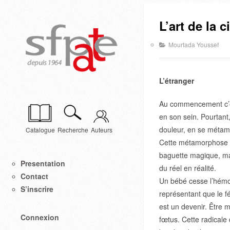
L’art de la 
Mourtada Youssef
L’étranger
Au commencement c’est
en son sein. Pourtant, 
douleur, en se métamo
Catalogue
Recherche
Auteurs
Cette métamorphose n’
baguette magique, mais
Presentation
du réel en réalité.
Contact
Un bébé cesse l’hémo
S’inscrire
représentant que le f
est un devenir. Être 
Connexion
fœtus. Cette radicale 