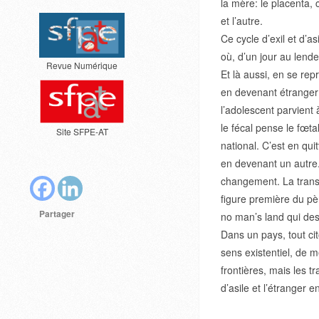
la mère: le placenta, ce
et l’autre.
Ce cycle d’exil et d’a
où, d’un jour au lende
Revue Numérique
Et là aussi, en se rep
en devenant étranger l
l’adolescent parvient
le fécal pense le fœtal
Site SFPE-AT
national. C’est en quit
en devenant un autre
changement. La transm
figure première du pèr
Partager
no man’s land qui des
Dans un pays, tout ci
sens existentiel, de m
frontières, mais les t
d’asile et l’étranger en