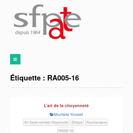
Étiquette :
RA005-16
L’art de la citoyenneté
Mourtada Youssef
Art Santé mentale Citoyenneté
Éthique
Psychanalyse
RA005-16