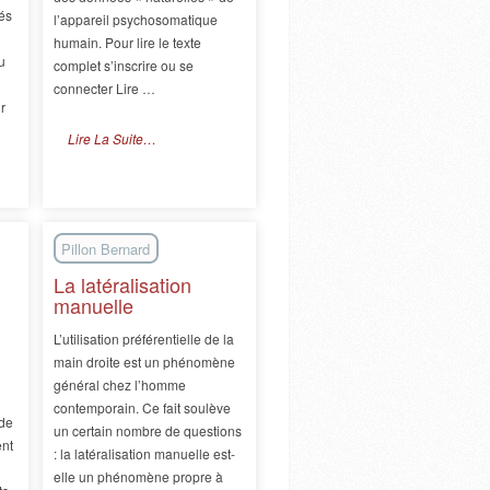
és
l’appareil psychosomatique
humain. Pour lire le texte
u
complet s’inscrire ou se
connecter Lire …
r
Lire La Suite…
Pillon Bernard
La latéralisation
manuelle
L’utilisation préférentielle de la
main droite est un phénomène
général chez l’homme
contemporain. Ce fait soulève
 de
un certain nombre de questions
nt
: la latéralisation manuelle est-
elle un phénomène propre à