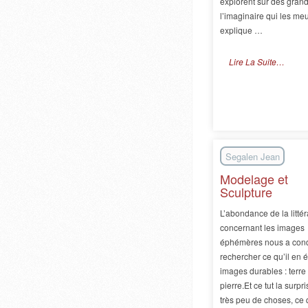
explorent sur des grand
l’imaginaire qui les meut
explique …
Lire La Suite…
Segalen Jean
Modelage et
Sculpture
L’abondance de la littér
concernant les images
éphémères nous a cond
rechercher ce qu’il en é
images durables : terre 
pierre.Et ce tut la surpris
très peu de choses, ce 