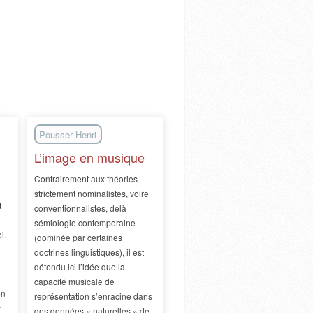
Pousser Henri
L’image en musique
Contrairement aux théories
strictement nominalistes, voire
t
conventionnalistes, delà
sémiologie contemporaine
i.
(dominée par certaines
doctrines linguistiques), il est
détendu ici l’idée que la
capacité musicale de
on
représentation s’enracine dans
r
des données « naturelles » de