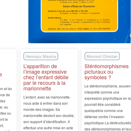
Henniaux Maurice
Mormont Christian
L’apparition de
Stéréomorphismes
l’image expressive
picturaux ou
e
chez l’enfant débile
symboles ?
par le recours à la
Le stéréomorphisme, souven
marionnette
on et du
interprété comme une
ence de
L’entant, avec sa marionnette.
expression psychotique en so
 des
nous aide à entrer dans son
pourrait être considéré
al, au
monde des images. Sa
quelquefois comme une
ltes ou
marionnette devient son double,
défense contre l’invasion
ont le
son support d’identification. II
psychotique La déstructurati
nt,
effectue une autre mise en acte
des stéréomorphismes et leu