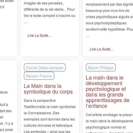
es toiles
imagée de ses pensées,
remplacement par des signifi
 II
différente de la vie réelle. . Pour
beaucoup plus crus lors de
lire le texte complet s’inscrire ou
crises psychotiques aiguës o
…
sous psychodysleptiques
soutient cette hypothèse. Pou
Lire La Suite…
…
Lire La Suite…
Duché Didier-Jacques
Mazet Philippe
Rouam Francis
La main dans le
développement
La Main dans la
psychologique et
symbolique du corps
ature
dans les grands
apprentissages de
Dans la perspective
l’enfance
uit à
Traditionnelle la main symbolise
tait des
la Connaissance. Des
Cet article envisage la place
et
exemples sont donnés dans les
la main dans le développeme
e : il y a
cultures chinoise et hébraïque
psychologique normal et
qui pose
Les symboles – ainsi que les