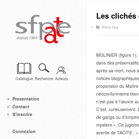
Les clichés 
Roux Guy
MOLINIER (figure 1), d
dans des préservatifs,
après sa mort, nous 
notices biographique
Catalogue
Recherche
Auteurs
propension du Maître 
néoconformisme bien 
Presentation
n’est pas à l’œuvre au
Contact
C’est, curieusement.
S’inscrire
de gangs ou d’empires
mystère ». Ce jugemen
Connexion
avertie de TACITE : « 