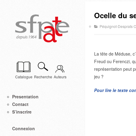
Ocelle du s
Péquignot-Desprats C
La tête de Méduse, c’
Freud ou Ferenczi, qui
représentation peut p
jeu ?
Catalogue
Recherche
Auteurs
Pour lire le texte c
Presentation
Contact
S’inscrire
Connexion