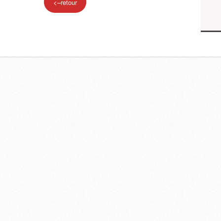
<–retour