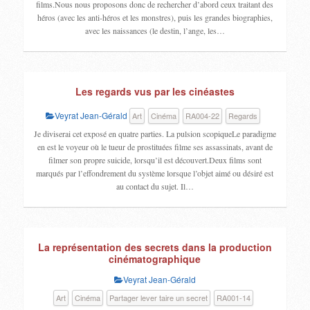
films.Nous nous proposons donc de rechercher d’abord ceux traitant des
héros (avec les anti-héros et les monstres), puis les grandes biographies,
avec les naissances (le destin, l’ange, les…
Les regards vus par les cinéastes
Veyrat Jean-Gérald
Art
Cinéma
RA004-22
Regards
Je diviserai cet exposé en quatre parties. La pulsion scopiqueLe paradigme
en est le voyeur où le tueur de prostituées filme ses assassinats, avant de
filmer son propre suicide, lorsqu’il est découvert.Deux films sont
marqués par l’effondrement du système lorsque l’objet aimé ou désiré est
au contact du sujet. Il…
La représentation des secrets dans la production
cinématographique
Veyrat Jean-Gérald
Art
Cinéma
Partager lever taire un secret
RA001-14