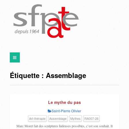
Étiquette :
Assemblage
Le mythe du pas
Saint-Pierre Olivier
Art-thérapie
Assemblage
Mythes
RA007-26
Marc Moret fait des sculptures hideuses possibles, c’est son souhait. Il