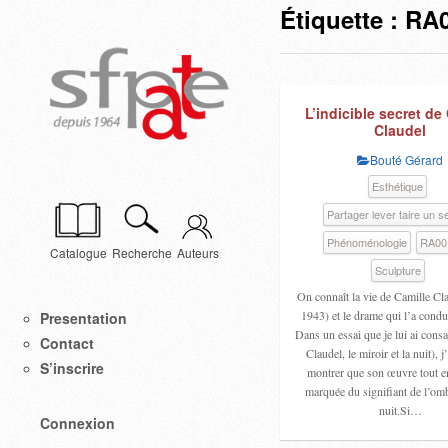
Étiquette :
RA0
L’indicible secret de
Claudel
Bouté Gérard
Esthétique
Partager lever taire un s
Phénoménologie
RA00
Catalogue
Recherche
Auteurs
Sculpture
On connaît la vie de Camille Cl
1943) et le drame qui l’a condui
Presentation
Dans un essai que je lui ai cons
Contact
Claudel, le miroir et la nuit), j
S’inscrire
montrer que son œuvre tout ent
marquée du signifiant de l’omb
nuit.Si…
Connexion