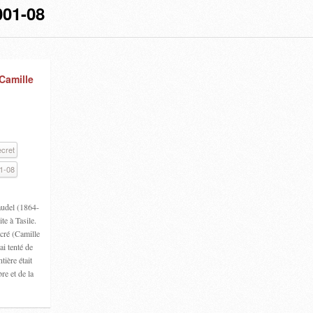
01-08
 Camille
ecret
1-08
audel (1864-
te à Tasile.
acré (Camille
’ai tenté de
ière était
re et de la