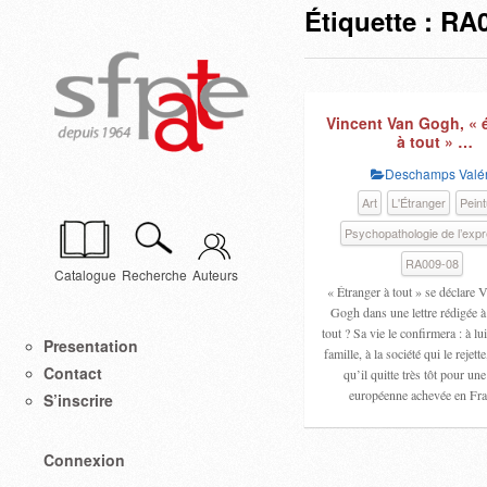
Étiquette :
RA0
Vincent Van Gogh, « 
à tout » …
Deschamps Valér
Art
L'Étranger
Peint
Psychopathologie de l’exp
RA009-08
Catalogue
Recherche
Auteurs
« Étranger à tout » se déclare 
Gogh dans une lettre rédigée à
tout ? Sa vie le confirmera : à l
Presentation
famille, à la société qui le rejett
Contact
qu’il quitte très tôt pour un
européenne achevée en Fr
S’inscrire
Connexion