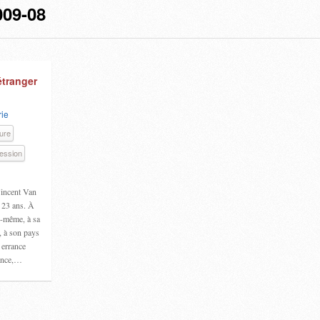
09-08
étranger
ie
ure
ression
Vincent Van
 23 ans. À
ui-même, à sa
e, à son pays
e errance
ance,…