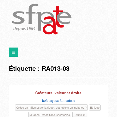
Étiquette :
RA013-03
Créateurs, valeur et droits
Grosyeux Bernadette
Créés en milieu psychiatrique : des objets en instance ?
Éthique
Musées Expositions Spectacles
RA013-03