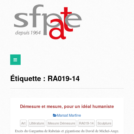
Étiquette :
RA019-14
Démesure et mesure, pour un idéal humaniste
Marsat Martine
Art
Littérature
Mesure Démesure
RA019-14
Sculpture
Excès du Gargantua de Rabelais et gigantisme du David de Michel-Ange.