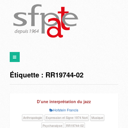
Étiquette :
RR19744-02
D’une interprétation du jazz
Hofstein Francis
Anthropologie
Expression et Signe 1974 No4
Musique
Psychanalyse
RR19744-02