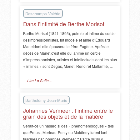
Deschamps Valérie
Dans l’intimité de Berthe Morisot
Berthe Morisot (1841-1895), peintre et intime du cercle
desimpressionnistes, fut modèle et amie d’Édouard
Manetdont elle épousera le frère Eugène. Après le
décès de Manet,c’est elle qui anime un cercle
d’impressionnistes, artistes et intellectuels dont les plus
« intimes » sont Degas, Monet, Renoiret Mallarmé, …
Lire La Suite…
Barthélémy Jean-Marie
Johannes Vermeer : l’intime entre le
grain des objets et de la matière
Serait-ce un hasard si des « phénoménologues » tels
queProust, Merleau-Ponty ou Maldiney furent tant
fascinés parJohannes Vermeer ? Parce qu’ils y