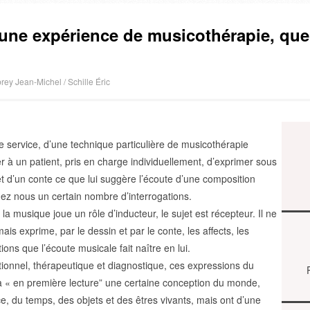
une expérience de musicothérapie, quel
ey Jean-Michel
/
Schille Éric
tre service, d’une technique particulière de musicothérapie
 à un patient, pris en charge individuellement, d’exprimer sous
et d’un conte ce que lui suggère l’écoute d’une composition
hez nous un certain nombre d’interrogations.
la musique joue un rôle d’inducteur, le sujet est récepteur. Il ne
is exprime, par le dessin et par le conte, les affects, les
ions que l’écoute musicale fait naître en lui.
ationnel, thérapeutique et diagnostique, ces expressions du
jà « en première lecture” une certaine conception du monde,
ce, du temps, des objets et des êtres vivants, mais ont d’une