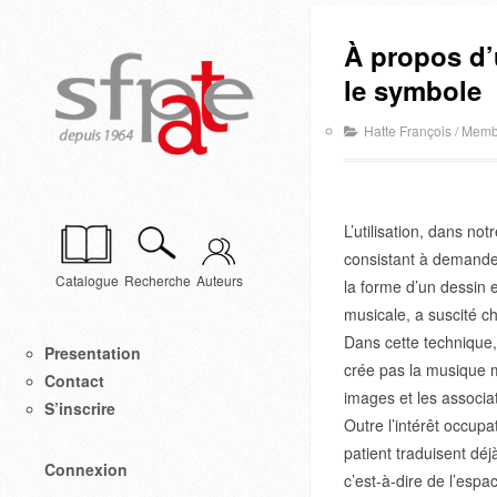
À propos d’
le symbole
Hatte François
/
Membr
L’utilisation, dans no
consistant à demander
Catalogue
Recherche
Auteurs
la forme d’un dessin 
musicale, a suscité c
Dans cette technique, 
Presentation
crée pas la musique ma
Contact
images et les associat
S’inscrire
Outre l’intérêt occup
patient traduisent dé
Connexion
c’est-à-dire de l’espa