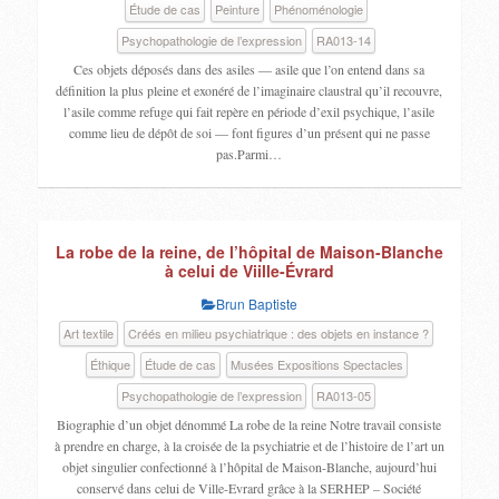
Étude de cas
Peinture
Phénoménologie
Psychopathologie de l’expression
RA013-14
Ces objets déposés dans des asiles — asile que l’on entend dans sa
définition la plus pleine et exonéré de l’imaginaire claustral qu’il recouvre,
l’asile comme refuge qui fait repère en période d’exil psychique, l’asile
comme lieu de dépôt de soi — font figures d’un présent qui ne passe
pas.Parmi…
La robe de la reine, de l’hôpital de Maison-Blanche
à celui de Viille-Évrard
Brun Baptiste
Art textile
Créés en milieu psychiatrique : des objets en instance ?
Éthique
Étude de cas
Musées Expositions Spectacles
Psychopathologie de l’expression
RA013-05
Biographie d’un objet dénommé La robe de la reine Notre travail consiste
à prendre en charge, à la croisée de la psychiatrie et de l’histoire de l’art un
objet singulier confectionné à l’hôpital de Maison-Blanche, aujourd’hui
conservé dans celui de Ville-Evrard grâce à la SERHEP – Société