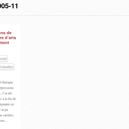
05-11
ens de
rs d’arts
rmont
nneté
valuation
et thérapie
dépressions
 J’ai été
s à la fin de
ignante en
j’ai pu
a carrière,
tions…