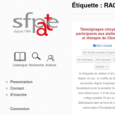
Étiquette :
RA0
Témoignages citoy
participants aux atelie
et thérapie de Cle
Non classé
Art Santé mentale Citoye
Art-thérapie
Arts pluriels
É
Catalogue
Recherche
Auteurs
RA005-11
Je fréquente les ateliers d’art 
depuis six ans. Je souffre de 
Presentation
récurrentes depuis longtemps.
Contact
hospitalisée pour la première foi
mon adolescence. J’ai été ense
S’inscrire
collège pendant 30 ans et 
difficilement aller au bout de m
entrecoupée d’hospitalisa
Connexion