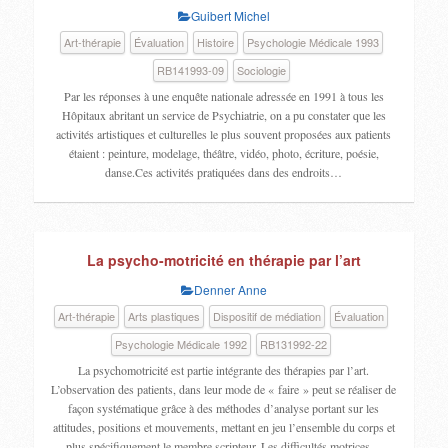
Guibert Michel
Art-thérapie
Évaluation
Histoire
Psychologie Médicale 1993
RB141993-09
Sociologie
Par les réponses à une enquête nationale adressée en 1991 à tous les
Hôpitaux abritant un service de Psychiatrie, on a pu constater que les
activités artistiques et culturelles le plus souvent proposées aux patients
étaient : peinture, modelage, théâtre, vidéo, photo, écriture, poésie,
danse.Ces activités pratiquées dans des endroits…
La psycho-motricité en thérapie par l’art
Denner Anne
Art-thérapie
Arts plastiques
Dispositif de médiation
Évaluation
Psychologie Médicale 1992
RB131992-22
La psychomotricité est partie intégrante des thérapies par l’art.
L’observation des patients, dans leur mode de « faire » peut se réaliser de
façon systématique grâce à des méthodes d’analyse portant sur les
attitudes, positions et mouvements, mettant en jeu l’ensemble du corps et
plus spécifiquement le membre scripteur. Les difficultés motrices…