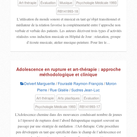
Art-thérapie
Évaluation
Musique
Psychologie Médicale 1993
RB141993-18
L’utilisation du monde sonore et musical en tant qu’objet transitionnel et
médiateur de la relation favorise la complémentarité entre l’approche non
verbale et verbale des patients. Les auteurs décrivent trois types d’activités
réalisées sous induction musicale en Hôpital de Jour : relaxation, groupe
d’écoute musicale, atelier musique-peinture. Pour lire le…
Adolescence en rupture et art-thérapie : approche
méthodologique et clinique
Delvert Marguerite
/
Fourasté Raymon-François
/
Moron
Pierre
/
Rue Gisèle
/
Sudres Jean-Luc
Art-thérapie
Arts plastiques
Évaluation
Psychologie Médicale 1993
RB141993-17
L’Adolescence chemine dans des mouvances conduisant nombre de jeunes
à l’éprouvé de ruptures dont l’abord thérapeutique requiert souvent un
passage par une stratégie de médiation : l’Art-thérapie. Cette procédure
peu développée en tant que spécificité dans le champ de l’adolescence est