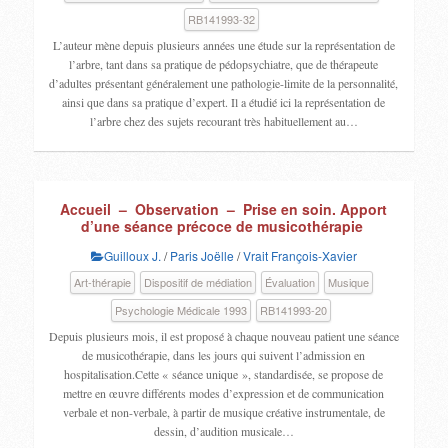
RB141993-32
L’auteur mène depuis plusieurs années une étude sur la représentation de
l’arbre, tant dans sa pratique de pédopsychiatre, que de thérapeute
d’adultes présentant généralement une pathologie-limite de la personnalité,
ainsi que dans sa pratique d’expert. Il a étudié ici la représentation de
l’arbre chez des sujets recourant très habituellement au…
Accueil – Observation – Prise en soin. Apport
d’une séance précoce de musicothérapie
Guilloux J.
/
Paris Joëlle
/
Vrait François-Xavier
Art-thérapie
Dispositif de médiation
Évaluation
Musique
Psychologie Médicale 1993
RB141993-20
Depuis plusieurs mois, il est proposé à chaque nouveau patient une séance
de musicothérapie, dans les jours qui suivent l’admission en
hospitalisation.Cette « séance unique », standardisée, se propose de
mettre en œuvre différents modes d’expression et de communication
verbale et non-verbale, à partir de musique créative instrumentale, de
dessin, d’audition musicale…