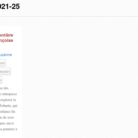
21-25
ontière
nçoise
Suzanne
ure
ression
e
ue des
t outrepasse
 explorer la
lottante, qui
’enfance du
in du sexe
ques aussi
la peinture à