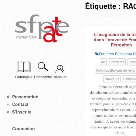
Étiquette :
RA0
L’imaginaire de la fr
dans l’œuvre de Fra
Pétrovitch
Ferrières-Pestureau 
Art
Frontières
Peint
Psychopathologie de l’exp
Catalogue
Recherche
Auteurs
RA021-25
Sculptur
Françoise Pétrovitch se jo
délimitations conventionnelles e
Presentation
les catégories temporelles pour
Contact
frontière poreuse, perméable et f
sépare l’humain de l’animal, l
S’inscrire
monde adulte, le sexe mascul
féminin. À travers des techni
diverses que le dessin, le lavis, 
Connexion
l’huile,…