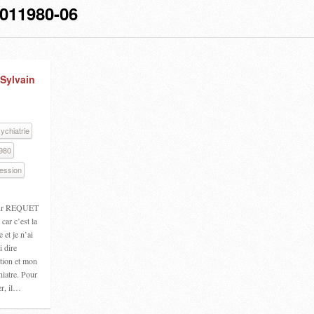
011980-06
 Sylvain
ychiatrie
980
ression
teur REQUET
 car c’est la
 et je n’ai
i dire
tion et mon
iatre. Pour
er, il…