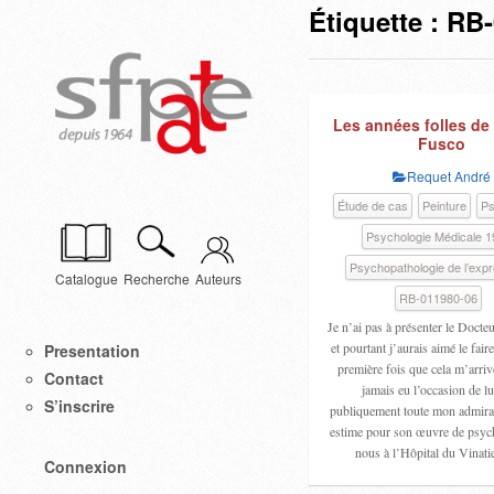
Étiquette :
RB-
Les années folles de
Fusco
Requet André
Étude de cas
Peinture
Ps
Psychologie Médicale 1
Psychopathologie de l’exp
Catalogue
Recherche
Auteurs
RB-011980-06
Je n’ai pas à présenter le Doc
et pourtant j’aurais aimé le faire
Presentation
première fois que cela m’arrive
Contact
jamais eu l’occasion de lu
S’inscrire
publiquement toute mon admira
estime pour son œuvre de psych
nous à l’Hôpital du Vinati
Connexion