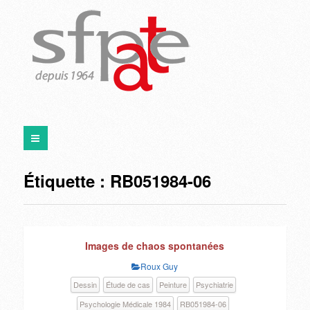
Étiquette :
RB051984-06
Images de chaos spontanées
Roux Guy
Dessin
Étude de cas
Peinture
Psychiatrie
Psychologie Médicale 1984
RB051984-06