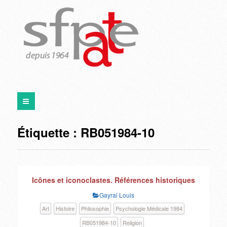
Étiquette :
RB051984-10
Icônes et iconoclastes. Références historiques
Gayral Louis
Art
Histoire
Philosophie
Psychologie Médicale 1984
RB051984-10
Religion