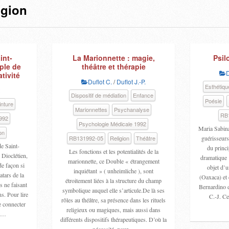
igion
int-
La Marionnette : magie,
Psil
ple de
théâtre et thérapie
ativité
Duflot C.
/
Duflot J.-P.
Esthétiqu
Dispositif de médiation
Enfance
Poésie
inture
Marionnettes
Psychanalyse
RB
992
Psychologie Médicale 1992
Maria Sabina
on
RB131992-05
Religion
Théâtre
guérisseurs
de Saint-
du princi
Les fonctions et les potentialités de la
 Dioclétien,
dramatique 
marionnette, ce Double « étrangement
e façon si
objet d’u
inquiétant » ( unheimliche ), sont
atars de la
(Oaxaca) et 
étroitement liées à la structure du champ
es ne faisant
Bernardino d
symbolique auquel elle s’articule.De là ses
ns. Pour lire
C.-J. Ce
rôles au théâtre, sa présence dans les rituels
e connecter
religieux ou magiques, mais aussi dans
rt…
différents dispositifs thérapeutiques. D’où la