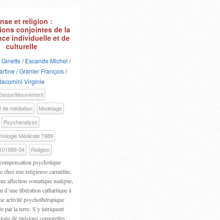
nse et religion :
ions conjointes de la
nce individuelle et de
culturelle
 Ginette
/
Escande Michel
/
artine
/
Granier François
/
Jacomini Virginie
Danse/Mouvement
f de médiation
Modelage
Psychanalyse
hologie Médicale 1989
101989-04
Religion
compensation psychotique
 chez une religieuse carmélite,
une affection somatique maligne,
on d’une libération cathartique à
ne activité psychothérapique
e par la terre. S’y intriquent
ions de pulsions corporelles,