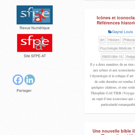
Icônes et iconocla
Références histor
Revue Numérique
Gayral Louis
Art
Histoire
Philoso
Psychologie Médicale 1
Site SFPE-AT
RB051984-10
Religi
Il y a deux manières de ne rie
aux icônes et aux iconoclaste
l’étymologie et la critique d’art
de cette dernière est rendue f
quelques citations, et une seule
Partager
Théophile GAUTIER (Voyage 
au sujet d’une iconostase qui 
particularité remarquab
Une nouvelle bible il