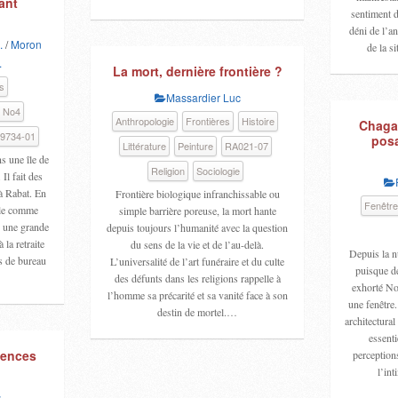
ant
sentiment d
déni de l’a
.
/
Moron
de la s
.
La mort, dernière frontière ?
s
Massardier Luc
3 No4
Anthropologie
Frontières
Histoire
Chagal
9734-01
posa
Littérature
Peinture
RA021-07
s une île de
Religion
Sociologie
Il fait des
 à Rabat. En
Frontière biologique infranchissable ou
Fenêtr
lle comme
simple barrière poreuse, la mort hante
s une grande
depuis toujours l’humanité avec la question
la retraite
du sens de la vie et de l’au-delà.
Depuis la n
s de bureau
L’universalité de l’art funéraire et du culte
puisque d
des défunts dans les religions rappelle à
exhorté No
l’homme sa précarité et sa vanité face à son
une fenêtre.
destin de mortel.…
architectural
essenti
lences
perceptions
l’int
c