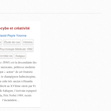
ocybe et créativité
David-Peyre Yvonne
e
Étude de cas
Histoire
Psychologie Médicale 1992
131992-04
Religion
 ( fl985) est la descendante des
 mexicains, prêtresse moderne
pal « acteur” de cet Oratorio
: le champignon hallucinogène,
n culte très ancien à Huantla
décrit au XVIème siècle par Fr.
e Sahagun, l’écrivain espagnol
la, Prix Nobel 1989, recrée
l’incantation…