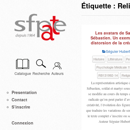
Étiquette :
Rel
Les avatars de Sa
Sébastien. Un exem
distorsion de la cré
Séguier Hubert
Histoire
Littérature
Pe
Psychologie Médicale 1
Catalogue
Recherche
Auteurs
RB131992-14
Religi
La représentation artistique 
Sébastien, soldat et martyr sous
Presentation
se modifie au cours du temps d
Contact
radicale qu’on peut parler d’av
créativité, l’évolution des figur
S’inscrire
que traduire les variations de se
le texte complet s’inscrire ou s
Auteur Séguier Hube
Connexion