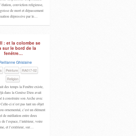
’élation, conviction religieuse,
ngoisse de mort et dépassement
ituation dépressive par le…
l : et la colombe se
 sur le bord de la
fenêtre…
Reillanne Ghislaine
es
Peinture
RA017-02
Religion
uit des temps la Fenêtre existe,
éjà dans la Genèse Dieu avait
é à construire son Arche avec
 Celle-ci n’est pas tant un objet
 ou ornemental, c’est un élément
el de médiation entre deux
 de l’espace, l’intérieur, voire
ime, et l’extérieur, sur…