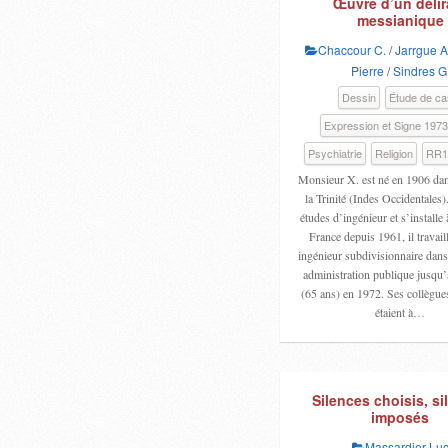
Œuvre d’un délir
messianique
Chaccour C.
/
Jarrgue A
Pierre
/
Sindres G
Dessin
Étude de ca
Expression et Signe 197
Psychiatrie
Religion
RR1
Monsieur X. est né en 1906 dan
la Trinité (Indes Occidentales). 
études d’ingénieur et s’installe
France depuis 1961, il travai
ingénieur subdivisionnaire dan
administration publique jusqu’à 
(65 ans) en 1972. Ses collègue
étaient à…
Silences choisis, si
imposés
Massardier Lu