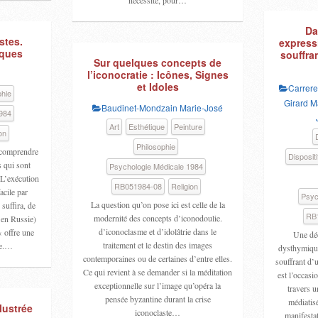
nécessité, pour…
Da
stes.
express
iques
souffra
Sur quelques concepts de
l’iconocratie : Icônes, Signes
et Idoles
Carrere
phie
Girard M
Baudinet-Mondzain Marie-José
984
Art
Esthétique
Peinture
on
Philosophie
n comprendre
Dispositi
s qui sont
Psychologie Médicale 1984
. L’exécution
RB051984-08
Religion
acile par
Psyc
La question qu’on pose ici est celle de la
 suffira, de
RB
modernité des concepts d’iconodoulie.
en Russie)
d’iconoclasme et d’idolâtrie dans le
« offre une
Une dé
traitement et le destin des images
le.…
dysthymique
contemporaines ou de certaines d’entre elles.
souffrant d’
Ce qui revient à se demander si la méditation
est l’occasi
exceptionnelle sur l’image qu’opéra la
travers u
pensée byzantine durant la crise
médiatisé
lustrée
iconoclaste…
manifestat