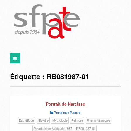
Étiquette :
RB081987-01
Portrait de Narcisse
Bonafoux Pascal
Esthétique
Histoire
Mythologie
Peinture
Phénoménologie
Psychologie Médicale 1987
RB081987-01