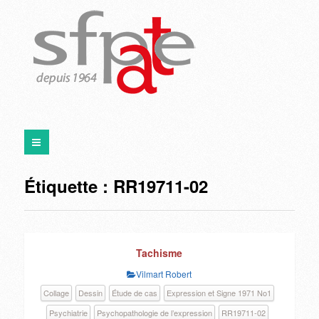
Étiquette :
RR19711-02
Tachisme
Vilmart Robert
Collage
Dessin
Étude de cas
Expression et Signe 1971 No1
Psychiatrie
Psychopathologie de l’expression
RR19711-02