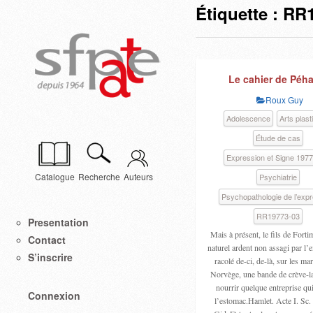
Étiquette :
RR1
Le cahier de Péh
Roux Guy
Adolescence
Arts plast
Étude de cas
Expression et Signe 197
Catalogue
Recherche
Auteurs
Psychiatrie
Psychopathologie de l’exp
RR19773-03
Presentation
Mais à présent, le fils de Fort
Contact
naturel ardent non assagi par l’
S’inscrire
racolé de-ci, de-là, sur les ma
Norvège, une bande de crève-l
nourrir quelque entreprise qui
Connexion
l’estomac.Hamlet. Acte I. Sc. I