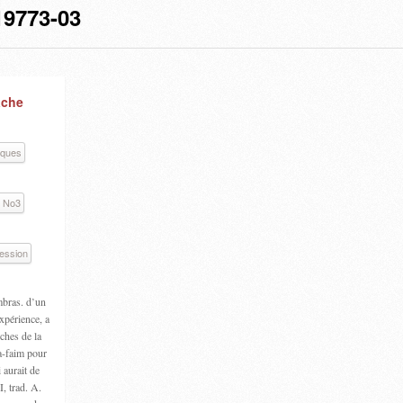
9773-03
ache
iques
7 No3
ression
imbras. d’un
expérience, a
rches de la
a-faim pour
 aurait de
, trad. A.