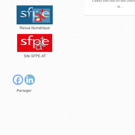
GideEt tout cela est une cons
la…
Revue Numérique
Site SFPE-AT
Partager