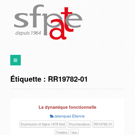
Étiquette :
RR19782-01
La dynamique fonctionnelle
Jalenques Étienne
Expression et Signe 1978 No2
Psychanalyse
RR19782-01
Théâtre
Voix