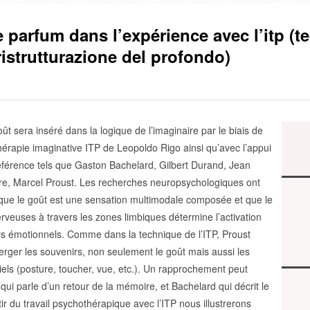
e parfum dans l’expérience avec l’itp (
 ristrutturazione del profondo)
ût sera inséré dans la logique de l’imaginaire par le biais de
thérapie imaginative ITP de Leopoldo Rigo ainsi qu’avec l’appui
éférence tels que Gaston Bachelard, Gilbert Durand, Jean
ture, Marcel Proust. Les recherches neuropsychologiques ont
que le goût est une sensation multimodale composée et que le
rveuses à travers les zones limbiques détermine l’activation
rs émotionnels. Comme dans la technique de l’ITP, Proust
émerger les souvenirs, non seulement le goût mais aussi les
els (posture, toucher, vue, etc.). Un rapprochement peut
, qui parle d’un retour de la mémoire, et Bachelard qui décrit le
ir du travail psychothérapique avec l’ITP nous illustrerons