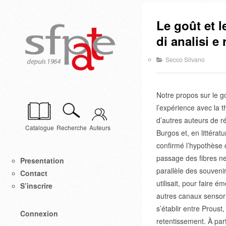
Le goût et l
di analisi e
Secco Silvano
Notre propos sur le go
l’expérience avec la 
d’autres auteurs de r
Catalogue
Recherche
Auteurs
Burgos et, en littéra
confirmé l’hypothèse 
passage des fibres ne
Presentation
parallèle des souveni
Contact
utilisait, pour faire 
S’inscrire
autres canaux sensori
s’établir entre Proust
Connexion
retentissement. À part