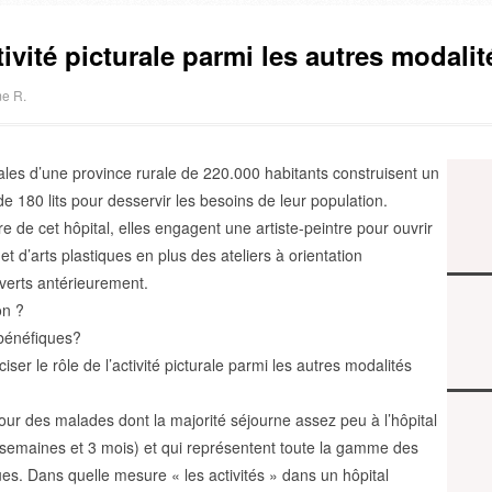
tivité picturale parmi les autres modali
me R.
iales d’une province rurale de 220.000 habitants construisent un
de 180 lits pour desservir les besoins de leur population.
e de cet hôpital, elles engagent une artiste-peintre pour ouvrir
et d’arts plastiques en plus des ateliers à orientation
verts antérieurement.
on ?
 bénéfiques?
iser le rôle de l’activité picturale parmi les autres modalités
pour des malades dont la majorité séjourne assez peu à l’hôpital
semaines et 3 mois) et qui représentent toute la gamme des
ues. Dans quelle mesure « les activités » dans un hôpital