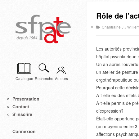
Rôle de l’ac
Chantraine J.
/
Williè
Les autorités provinc
hôpital psychiatrique 
Un an après l’ouvertur
un atelier de peinture 
Catalogue
Recherche
Auteurs
ergothérapeutique ou
Pourquoi cette décisi
A-t-elle eu des effets
Presentation
A-t-elle permis de préc
Contact
d’expression?
S’inscrire
Était-elle opportune 
(en moyenne entre 3 
Connexion
affections psychiatriq