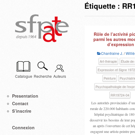
Étiquette :
RR1
Rôle de l’activité pi
parmi les autres mo
d’expression
Chantraine J.
/
Willi
Art-thérapie
Étude de
Expression et Signe 197
Catalogue
Recherche
Auteurs
Peinture
Psychiatri
Psychopathologie de l’exp
RR19724-04
Presentation
Les autorités provinciales d’u
Contact
rurale de 220.000 habitants con
S’inscrire
hôpital psychiatrique de 180 
desservir les besoins de leur p
an après l’ouverture de cet hôp
Connexion
engagent une artiste-peintre po