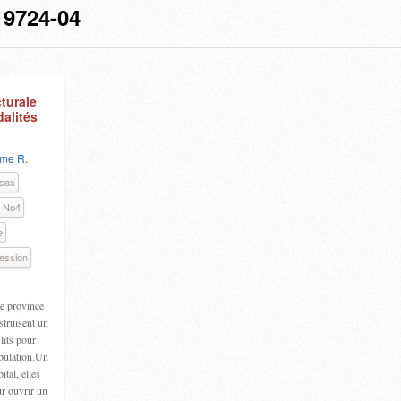
9724-04
cturale
dalités
ème R.
 cas
2 No4
e
ression
ne province
struisent un
lits pour
opulation.Un
ital, elles
ur ouvrir un