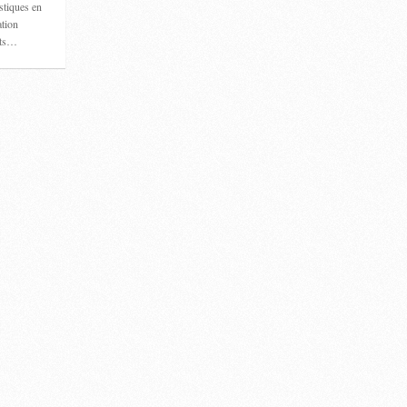
astiques en
ation
rts…