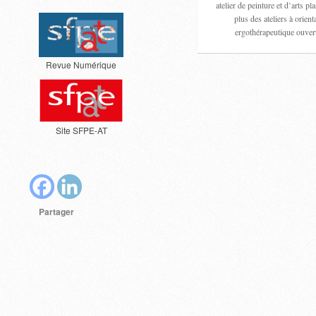
atelier de peinture et d’arts pl
plus des ateliers à orient
ergothérapeutique ouve
Revue Numérique
Site SFPE-AT
Partager