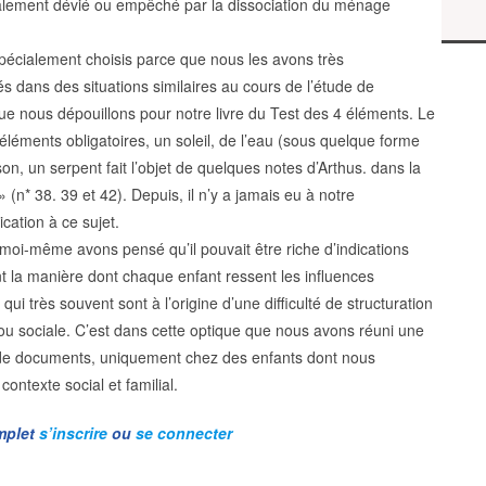
talement dévié ou empêché par la dissociation du ménage
pécialement choisis parce que nous les avons très
 dans des situations similaires au cours de l’étude de
e nous dépouillons pour notre livre du Test des 4 éléments. Le
léments obligatoires, un soleil, de l’eau (sous quelque forme
on, un serpent fait l’objet de quelques notes d’Arthus. dans la
(n* 38. 39 et 42). Depuis, il n’y a jamais eu à notre
cation à ce sujet.
oi-même avons pensé qu’il pouvait être riche d’indications
 la manière dont chaque enfant ressent les influences
 qui très souvent sont à l’origine d’une difficulté de structuration
 ou sociale. C’est dans cette optique que nous avons réuni une
 de documents, uniquement chez des enfants dont nous
contexte social et familial.
omplet
s’inscrire
ou
se connecter