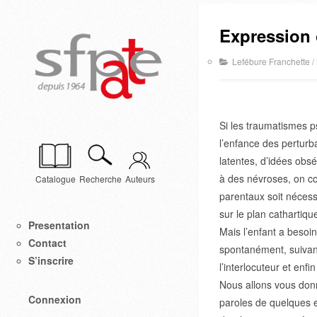
Expression 
Lefébure Franchette
/
Si les traumatismes p
l’enfance des perturb
latentes, d’idées obsé
à des névroses, on con
Catalogue
Recherche
Auteurs
parentaux soit nécess
sur le plan cathartiqu
Presentation
Mais l’enfant a besoi
Contact
spontanément, suivant 
S’inscrire
l’interlocuteur et enfi
Nous allons vous donn
Connexion
paroles de quelques en