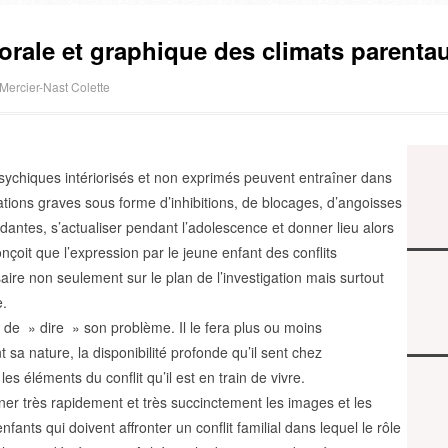
orale et graphique des climats parenta
Mercier-Nast Colette
sychiques intériorisés et non exprimés peuvent entraîner dans
ations graves sous forme d’inhibitions, de blocages, d’angoisses
dantes, s’actualiser pendant l’adolescence et donner lieu alors
çoit que l’expression par le jeune enfant des conflits
aire non seulement sur le plan de l’investigation mais surtout
e.
n de » dire » son problème. Il le fera plus ou moins
sa nature, la disponibilité profonde qu’il sent chez
n les éléments du conflit qu’il est en train de vivre.
er très rapidement et très succinctement les images et les
fants qui doivent affronter un conflit familial dans lequel le rôle