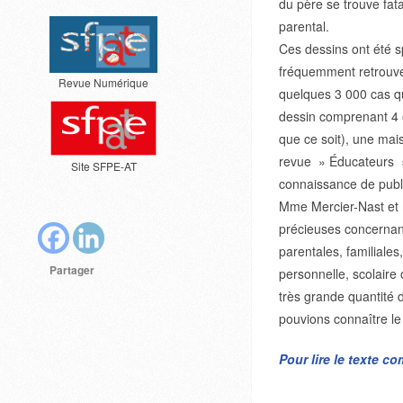
du père se trouve fa
parental.
Ces dessins ont été s
fréquemment retrouvés
Revue Numérique
quelques 3 000 cas qu
dessin comprenant 4 é
que ce soit), une mais
revue » Éducateurs » 
Site SFPE-AT
connaissance de publi
Mme Mercier-Nast et m
précieuses concernant
parentales, familiales,
Partager
personnelle, scolaire
très grande quantité
pouvions connaître le 
Pour lire le texte c