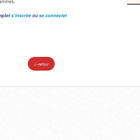
grammes.
omplet
s’inscrire
ou
se connecter
<–retour