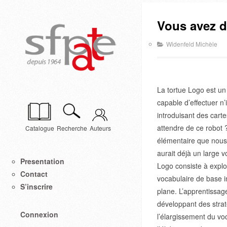
Vous avez d
Widenfeld Michèle
La tortue Logo est un 
capable d’effectuer n’
introduisant des cart
attendre de ce robot ?
Catalogue
Recherche
Auteurs
élémentaire que nous 
aurait déjà un large vo
Presentation
Logo consiste à explor
Contact
vocabulaire de base in
S’inscrire
plane. L’apprentissage
développant des stra
Connexion
l’élargissement du voc