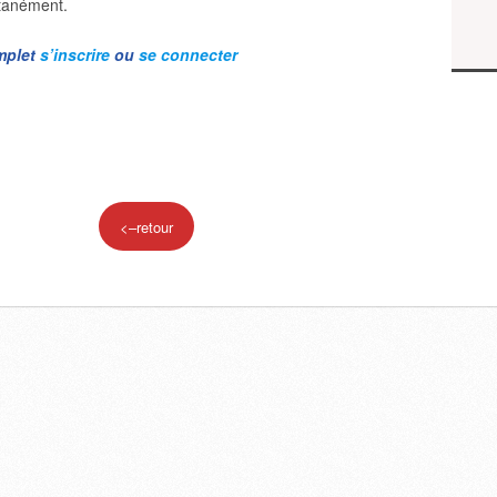
ntanément.
omplet
s’inscrire
ou
se connecter
<–retour