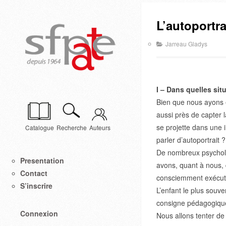
L’autoportra
Jarreau Gladys
I – Dans quelles situ
Bien que nous ayons e
aussi près de capter l
se projette dans une 
Catalogue
Recherche
Auteurs
parler d’autoportrait ?
De nombreux psycholo
Presentation
avons, quant à nous, 
Contact
consciemment exécuté
S’inscrire
L’enfant le plus souve
consigne pédagogiqu
Connexion
Nous allons tenter de 