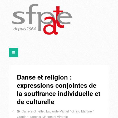
Danse et religion :
expressions conjointes de
la souffrance individuelle et
de culturelle
Carrere Ginette
/
Escande Michel
/
Girard Martine
/
Granier François
/
Jacomini Virginie