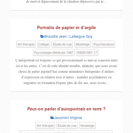
de mort et dépassement de la situation dépressive par le…
Portraits de papier et d’argile
Broustra Jean
/
Lafaegue Guy
Art-thérapie
Collage
Étude de cas
Modelage
Psychanalyse
Psychologie Médicale 1987
RB081987-17
L’autoportrait est toujours ce qui provisoirement se met en scansion entre
soi et les autres. C’est de cette identité instable, aléatoire, que nous avons
choisi de parler aujourd’hui comme animateurs thérapeutes d’ateliers
d’expression en relation avec d’autres : malades psychiatrisés ou
stagiaires en formation.Depuis plus de dix ans, nous avons…
Peut-on parler d’autoportrait en terre ?
Jacomini Virginie
Art-thérapie
Étude de cas
Modelage