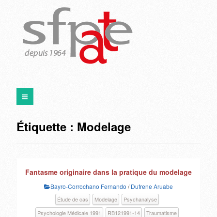
Étiquette :
Modelage
Fantasme originaire dans la pratique du modelage
Bayro-Corrochano Fernando
/
Dufrene Aruabe
Étude de cas
Modelage
Psychanalyse
Psychologie Médicale 1991
RB121991-14
Traumatisme