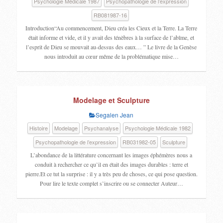
Psychologie Médicale 1987
Psychopathologie de l’expression
RB081987-16
Introduction“Au commencement, Dieu créa les Cieux et la Terre. La Terre
était informe et vide, et il y avait des ténèbres à la surface de l’abîme, et
l’esprit de Dieu se mouvait au-dessus des eaux… ” Le livre de la Genèse
nous introduit au cœur même de la problématique mise…
Modelage et Sculpture
Segalen Jean
Histoire
Modelage
Psychanalyse
Psychologie Médicale 1982
Psychopathologie de l’expression
RB031982-05
Sculpture
L’abondance de la littérature concernant les images éphémères nous a
conduit à rechercher ce qu’il en était des images durables : terre et
pierre.Et ce tut la surprise : il y a très peu de choses, ce qui pose question.
Pour lire le texte complet s’inscrire ou se connecter Auteur…