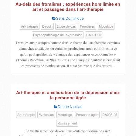
Au-delà des frontières : expériences hors limite en
art et passages dans l’art-thérapie
Sens Dominique
Art-thérapie
Dessin
Étude de cas
Frontières
Modelage
Psychopathologie de l’expression
RA021-06
Dans les arts plastiques comme dans le champ de l’art-thérapie, certaines
démarches artistiques ou certaines productions nous confrontent à ce
qu’on peut qualifier de « clinique des expériences exceptionnelles »
(Thomas Rabeyron, 2020) ainsi qu’à une clinique singulière interrogeant
les processus de symbolisation. Il n’est pas rare que des artistes…
Art-thérapie et amélioration de la dépression chez
la personne âgée
Delrue Nicolas
Art-thérapie
Évaluation
Modelage
Personne âgée
RA003-25
Ravissement
Le vieillissement est devenu une véritable question de santé