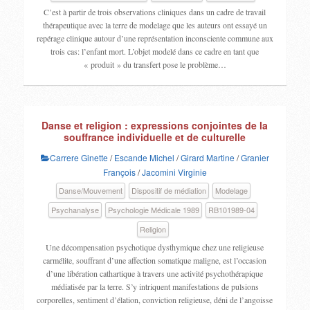
C’est à partir de trois observations cliniques dans un cadre de travail
thérapeutique avec la terre de modelage que les auteurs ont essayé un
repérage clinique autour d’une représentation inconsciente commune aux
trois cas: l’enfant mort. L’objet modelé dans ce cadre en tant que
« produit » du transfert pose le problème…
Danse et religion : expressions conjointes de la
souffrance individuelle et de culturelle
Carrere Ginette
/
Escande Michel
/
Girard Martine
/
Granier
François
/
Jacomini Virginie
Danse/Mouvement
Dispositif de médiation
Modelage
Psychanalyse
Psychologie Médicale 1989
RB101989-04
Religion
Une décompensation psychotique dysthymique chez une religieuse
carmélite, souffrant d’une affection somatique maligne, est l’occasion
d’une libération cathartique à travers une activité psychothérapique
médiatisée par la terre. S’y intriquent manifestations de pulsions
corporelles, sentiment d’élation, conviction religieuse, déni de l’angoisse