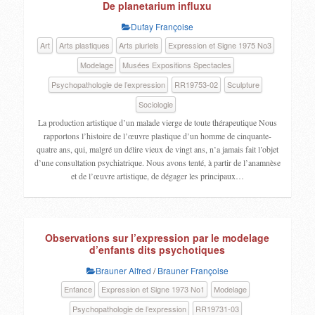
De planetarium influxu
Dufay Françoise
Art
Arts plastiques
Arts pluriels
Expression et Signe 1975 No3
Modelage
Musées Expositions Spectacles
Psychopathologie de l’expression
RR19753-02
Sculpture
Sociologie
La production artistique d’un malade vierge de toute thérapeutique Nous
rapportons l’histoire de l’œuvre plastique d’un homme de cinquante-
quatre ans, qui, malgré un délire vieux de vingt ans, n’a jamais fait l’objet
d’une consultation psychiatrique. Nous avons tenté, à partir de l’anamnèse
et de l’œuvre artistique, de dégager les principaux…
Observations sur l’expression par le modelage
d’enfants dits psychotiques
Brauner Alfred
/
Brauner Françoise
Enfance
Expression et Signe 1973 No1
Modelage
Psychopathologie de l’expression
RR19731-03