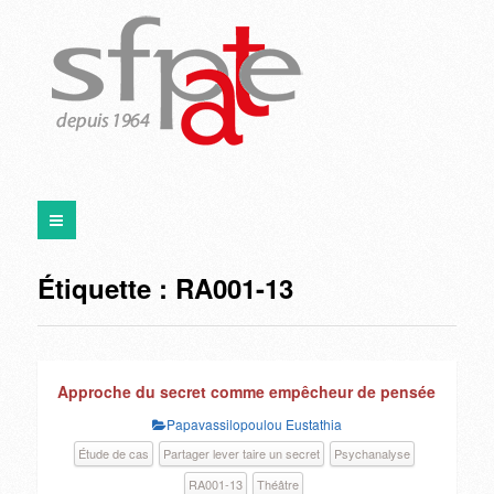
Étiquette :
RA001-13
Approche du secret comme empêcheur de pensée
Papavassilopoulou Eustathia
Étude de cas
Partager lever taire un secret
Psychanalyse
RA001-13
Théâtre