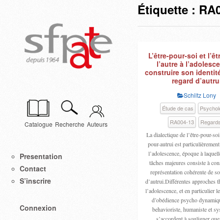
Étiquette :
RA0
L’être-pour-soi et l’êt
l’autre à l’adolesc
construire son identit
regard d’autru
Schiltz Lony
Étude de cas
Psychol
RA004-13
Regard
Catalogue
Recherche
Auteurs
La dialectique de l’être-pour-soi 
pour-autrui est particulièrement
l’adolescence, époque à laquell
Presentation
tâches majeures consiste à con
Contact
représentation cohérente de s
S’inscrire
d’autrui.Différentes approches t
l’adolescence, et en particulier 
d’obédience psycho dynamiqu
Connexion
behavioriste, humaniste et sy
s’accordent à souligner qu