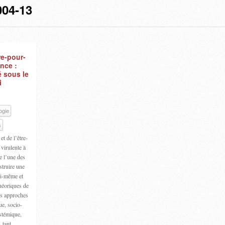
04-13
re-pour-
ence :
é sous le
i
ogie
s
et de l’être-
 virulente à
e l’une des
struire une
oi-même et
héoriques de
les approches
e, socio-
stémique,
e, tant…