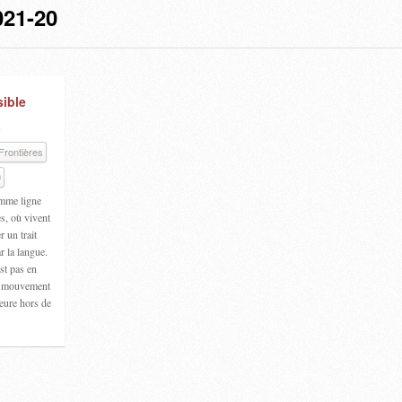
21-20
sible
e
Frontières
0
omme ligne
es, où vivent
 un trait
 la langue.
est pas en
un mouvement
ieure hors de