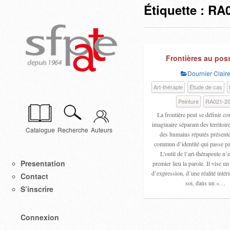
Étiquette :
RA0
Frontières au pos
Dournier Clair
Art-thérapie
Étude de cas
Peinture
RA021-2
La frontière peut se définir c
imaginaire séparant des territoir
Catalogue
Recherche
Auteurs
des humains réputés présenter
commun d’identité qui passe par
L’outil de l’art-thérapeute n’
Presentation
premier lieu la parole. Il vise 
d’expression, d’une réalité intér
Contact
soi, dans un «…
S’inscrire
Connexion