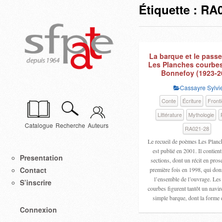
Étiquette :
RA0
La barque et le pass
Les Planches courbe
Bonnefoy (1923-2
Cassayre Sylvi
Conte
Écriture
Front
Littérature
Mythologie
Catalogue
Recherche
Auteurs
RA021-28
Le recueil de poèmes Les Planc
est publié en 2001. Il contient
Presentation
sections, dont un récit en pros
Contact
première fois en 1998, qui donne
l’ensemble de l’ouvrage. Les
S’inscrire
courbes figurent tantôt un navire
simple barque, dont la forme
Connexion