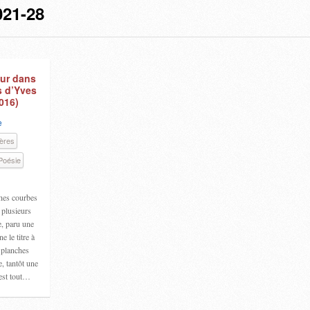
21-28
eur dans
s d’Yves
016)
e
ières
Poésie
hes courbes
 plusieurs
e, paru une
 le titre à
 planches
, tantôt une
 est tout…