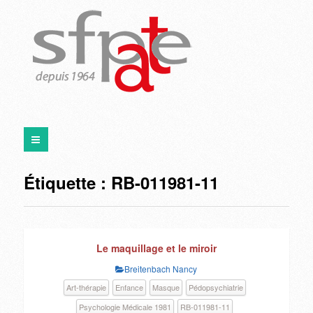
Étiquette :
RB-011981-11
Le maquillage et le miroir
Breitenbach Nancy
Art-thérapie
Enfance
Masque
Pédopsychiatrie
Psychologie Médicale 1981
RB-011981-11