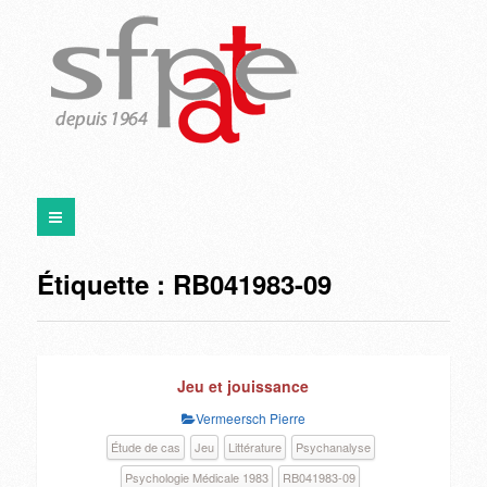
Étiquette :
RB041983-09
Jeu et jouissance
Vermeersch Pierre
Étude de cas
Jeu
Littérature
Psychanalyse
Psychologie Médicale 1983
RB041983-09