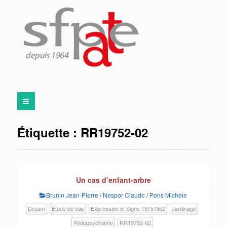
Étiquette :
RR19752-02
Un cas d’enfant-arbre
Brunin Jean-Pierre
/
Nespor Claude
/
Pons Michèle
Dessin
Étude de cas
Expression et Signe 1975 No2
Jardinage
Pédopsychiatrie
RR19752-02